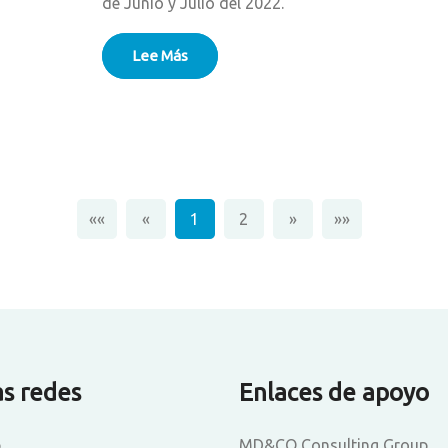
de Junio y Julio del 2022.
Lee Más
««
«
1
2
»
»»
as redes
Enlaces de apoyo
b
MD&CO Consulting Group