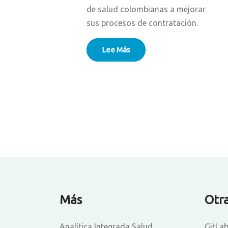
de salud colombianas a mejorar
sus procesos de contratación.
Lee Más
Más
Otr
Analítica Integrada Salud
GitLa